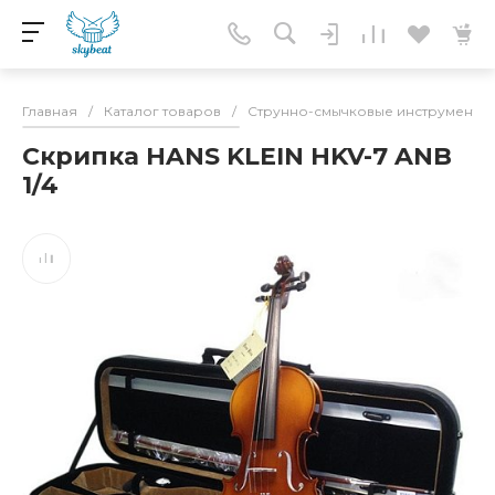
Главная
/
Каталог товаров
/
Струнно-смычковые инструменты
Скрипка HANS KLEIN HKV-7 ANB
1/4