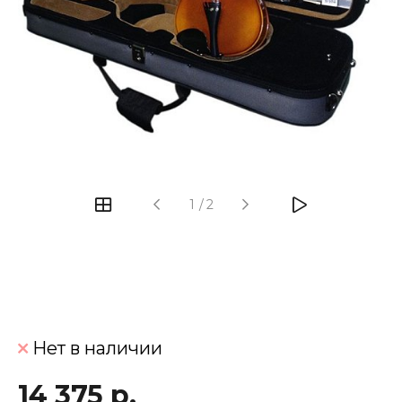
‹
›
1
/
2
Нет в наличии
14 375 р.