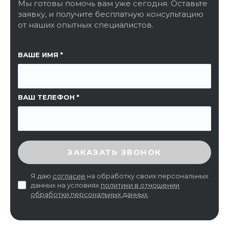
Мы готовы помочь вам уже сегодня. Оставьте
заявку, и получите бесплатную консультацию
от наших опытных специалистов.
ССЫЛКА НА СТРАНИЦУ
ВАШЕ ИМЯ
ВАШ ТЕЛЕФОН
ВВЕДИТЕ ПРОВЕРОЧНЫЙ КОД
ЗАКАЗАТЬ ЗВОНОК
Я даю
согласие
на обработку своих персональных
данных на условиях
политики в отношении
обработки персональных данных
.