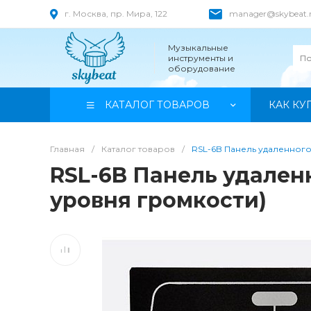
г. Москва, пр. Мира, 122
manager@skybeat.
Музыкальные
инструменты и
оборудование
КАТАЛОГ ТОВАРОВ
КАК КУ
Главная
/
Каталог товаров
/
RSL-6B Панель удаленного
RSL-6B Панель удален
уровня громкости)