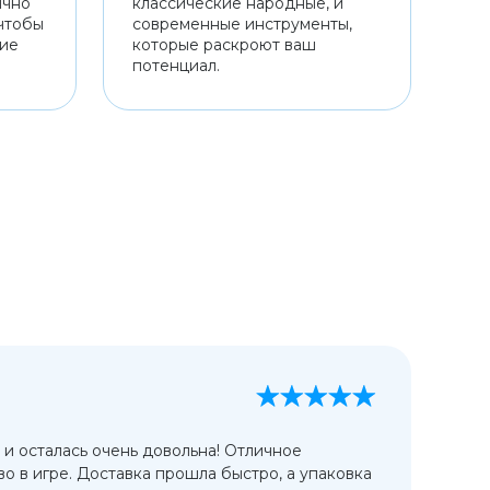
ично
классические народные, и
чтобы
современные инструменты,
ние
которые раскроют ваш
потенциал.
А
13
 и осталась очень довольна! Отличное
Ис
во в игре. Доставка прошла быстро, а упаковка
сп