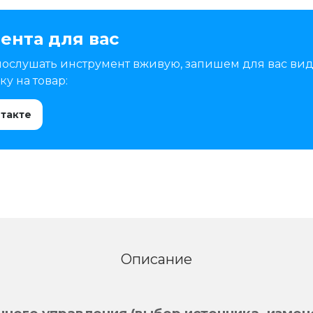
ента для вас
послушать инструмент вживую, запишем для вас вид
у на товар:
нтакте
Описание