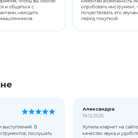
риятия, чтобы вы смогли
клиентам возможность л
ся и общаться с
опробовать инструмент, 
антами, находить
почувствовать его звуча
омышленников.
перед покупкой.
ине
Александра
19.12.2025
и выступлений. В
Купила кларнет на сайте
струментов, послушать
качество звука и удобст