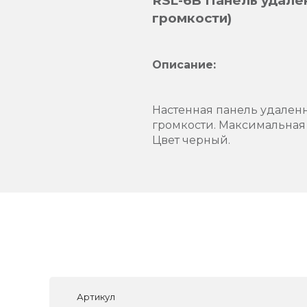
RSL-6B Панель удале
громкости)
Описание:
Настенная панель удален
громкости. Максимальная
Цвет черный.
Артикул