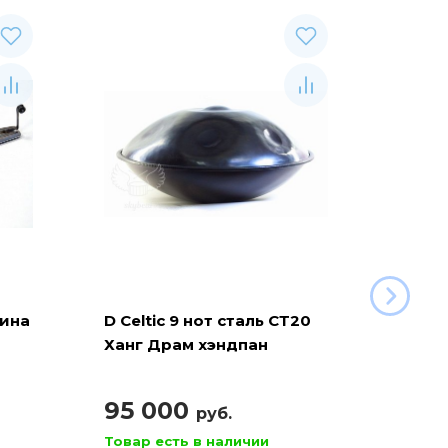
рина
D Celtic 9 нот сталь СТ20
Баян 
Ханг Драм хэндпан
110
95 000
руб.
Товар есть в наличии
Товар