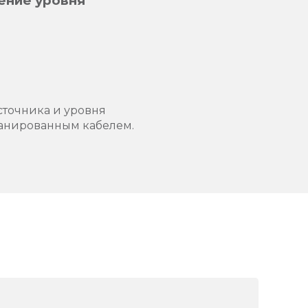
ение уровня
сточника и уровня
ранированным кабелем.