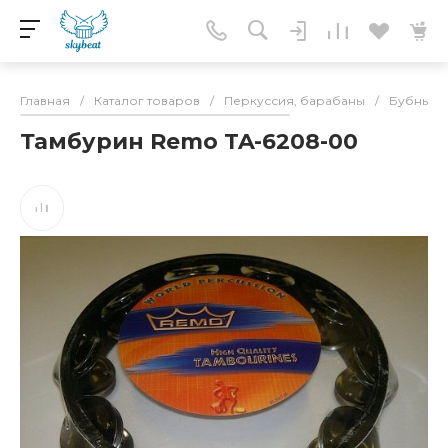
Главная
/
Каталог товаров
/
Перкуссия, барабаны
/
Бубны
/
Тамбурин Remo TA-6208-00