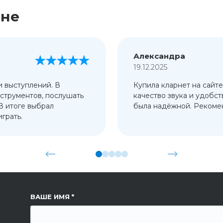
ине
Александра
19.12.2025
и выступлений. В
Купила кларнет на сайте
струментов, послушать
качество звука и удобст
 В итоге выбрал
была надёжной. Рекомен
грать.
ССЫЛКА НА СТРАНИЦУ
ВАШЕ ИМЯ