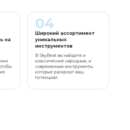
Широкий ассортимент
ь на
уникальных
инструментов
В SkyBeat вы найдете и
ично
классические народные, и
чтобы
современные инструменты,
ние
которые раскроют ваш
потенциал.