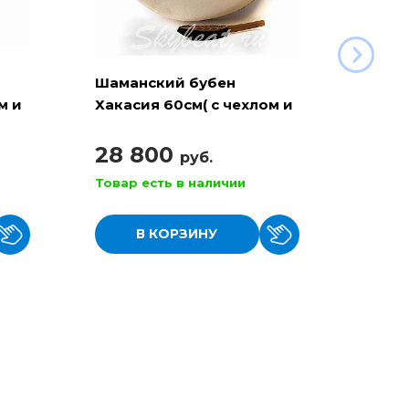
Шаманский бубен
Шама
м и
Хакасия 60см( с чехлом и
Хакас
колотушкой)
чехло
28 800
29 
руб.
Товар есть в наличии
Товар
В КОРЗИНУ