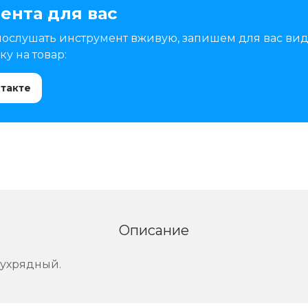
ента для вас
послушать инструмент вживую, запишем для вас вид
у на товар:
нтакте
Описание
вухрядный.