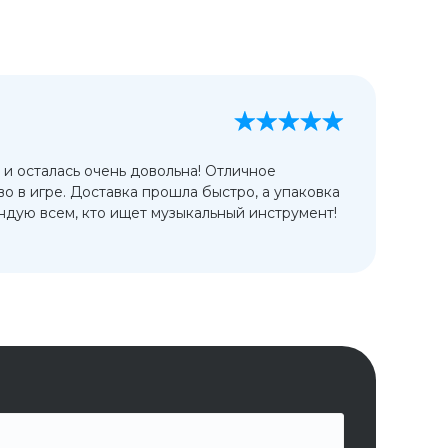
А
13
 и осталась очень довольна! Отличное
Ис
во в игре. Доставка прошла быстро, а упаковка
сп
дую всем, кто ищет музыкальный инструмент!
от
ко