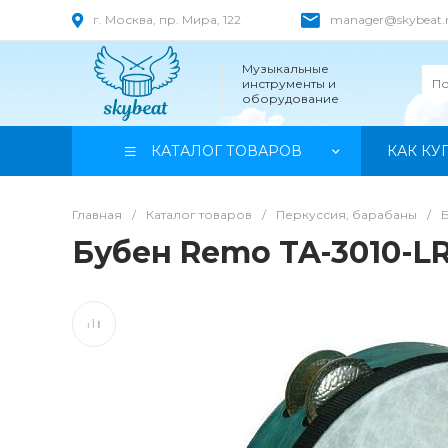
г. Москва, пр. Мира, 122
manager@skybeat.
Музыкальные
инструменты и
оборудование
КАТАЛОГ ТОВАРОВ
КАК КУ
Главная
/
Каталог товаров
/
Перкуссия, барабаны
/
Бубен Remo TA-3010-L