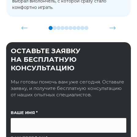
выбрал виолончель, с которой сразу стало
комфортно играть.
ОСТАВЬТЕ ЗАЯВКУ
НА БЕСПЛАТНУЮ
КОНСУЛЬТАЦИЮ
Мы готовы помочь вам уже сегодня. Оставьте
заявку, и получите бесплатную консультацию
от наших опытных специалистов.
ССЫЛКА НА СТРАНИЦУ
ВАШЕ ИМЯ