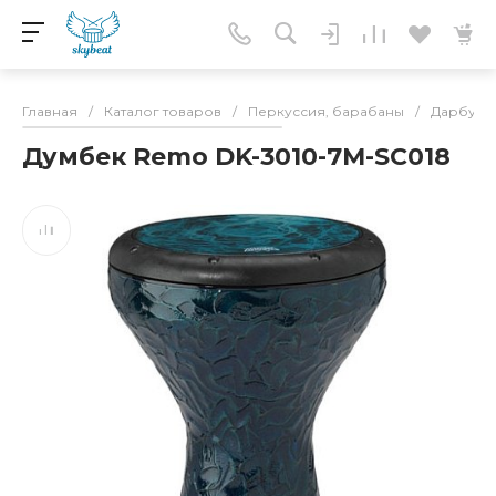
Главная
/
Каталог товаров
/
Перкуссия, барабаны
/
Дарбука,
Думбек Remo DK-3010-7M-SC018