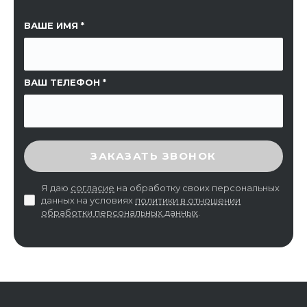
ССЫЛКА НА СТРАНИЦУ
ВАШЕ ИМЯ
ВАШ ТЕЛЕФОН
ВВЕДИТЕ ПРОВЕРОЧНЫЙ КОД
ЗАКАЗАТЬ ЗВОНОК
Я даю
согласие
на обработку своих персональных
данных на условиях
политики в отношении
обработки персональных данных
.