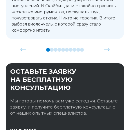
выступлений. В Скайбит дали спокойно сравнить
несколько инструментов, послушать звук,
почувствовать отклик. Никто не торопил. В итоге
выбрал виолончель, с которой сразу стало
комфортно играть.
ОСТАВЬТЕ ЗАЯВКУ
НА БЕСПЛАТНУЮ
КОНСУЛЬТАЦИЮ
Мы готовы помочь вам уже сегодня. Оставьте
заявку, и получите бесплатную консультацию
от наших опытных специалистов.
ССЫЛКА НА СТРАНИЦУ
ВАШЕ ИМЯ