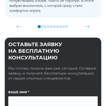
почувствовать отклик. Никто не торопил. В итоге
выбрал виолончель, с которой сразу стало
комфортно играть.
ОСТАВЬТЕ ЗАЯВКУ
НА БЕСПЛАТНУЮ
КОНСУЛЬТАЦИЮ
Мы готовы помочь вам уже сегодня. Оставьте
заявку, и получите бесплатную консультацию
от наших опытных специалистов.
ССЫЛКА НА СТРАНИЦУ
ВАШЕ ИМЯ