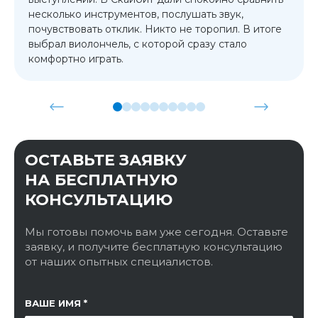
несколько инструментов, послушать звук,
почувствовать отклик. Никто не торопил. В итоге
выбрал виолончель, с которой сразу стало
комфортно играть.
ОСТАВЬТЕ ЗАЯВКУ
НА БЕСПЛАТНУЮ
КОНСУЛЬТАЦИЮ
Мы готовы помочь вам уже сегодня. Оставьте
заявку, и получите бесплатную консультацию
от наших опытных специалистов.
ССЫЛКА НА СТРАНИЦУ
ВАШЕ ИМЯ