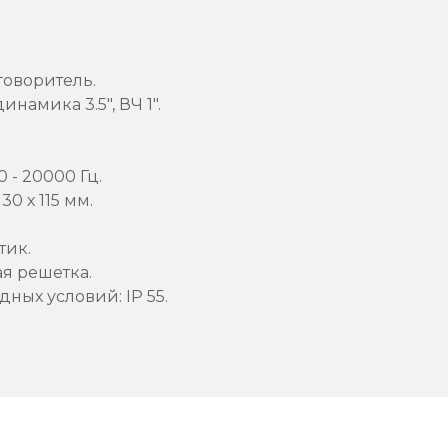
говоритель.
намика 3.5", ВЧ 1".
 - 20000 Гц.
30 х 115 мм.
тик.
я решетка.
дных условий: IP 55.