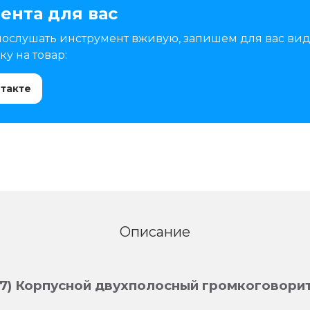
ента для вас
послушать инструмент вживую, запишем для вас вид
у на товар:
нтакте
Описание
87) Корпусной двухполосный громкоговори