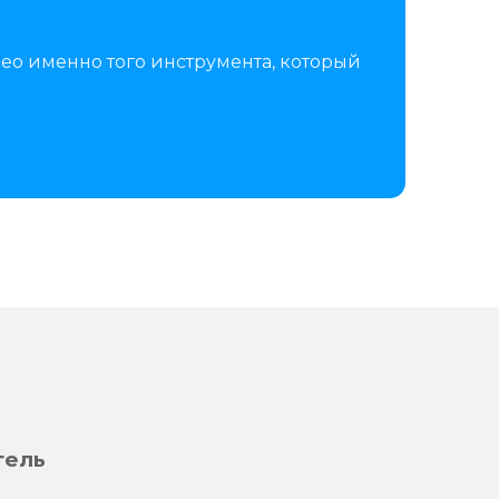
ео именно того инструмента, который
тель