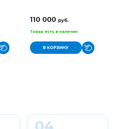
с дин
110 000
руб.
17 
Товар есть в наличии
Товар
В КОРЗИНУ