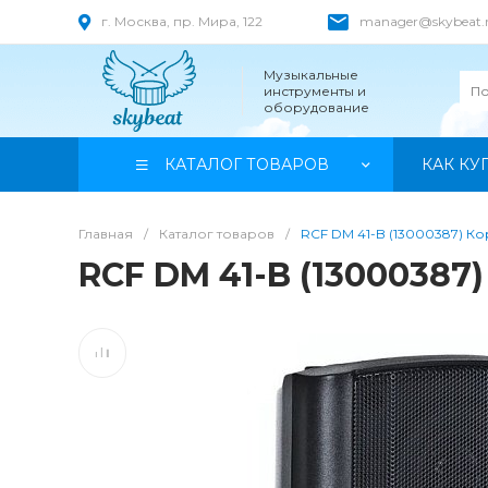
г. Москва, пр. Мира, 122
manager@skybeat.
Музыкальные
инструменты и
оборудование
КАТАЛОГ ТОВАРОВ
КАК КУ
Главная
/
Каталог товаров
/
RCF DM 41-B (13000387) 
RCF DM 41-B (1300038