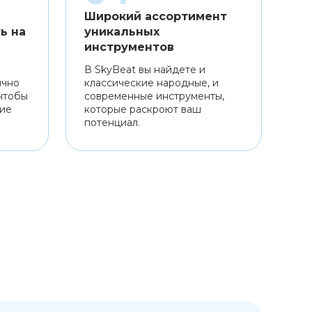
Широкий ассортимент
ь на
уникальных
инструментов
В SkyBeat вы найдете и
ично
классические народные, и
чтобы
современные инструменты,
ние
которые раскроют ваш
потенциал.