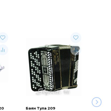
20
Баян Тула 209
Глюко