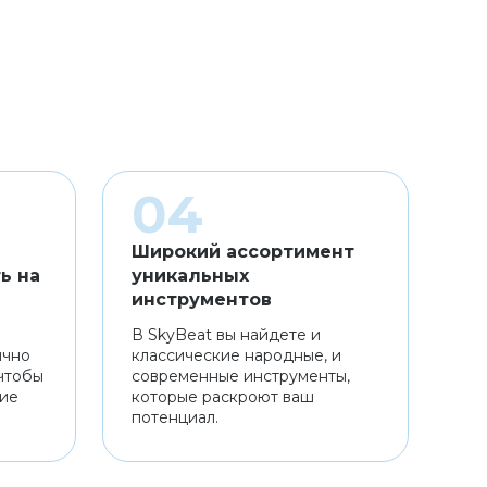
Широкий ассортимент
ь на
уникальных
инструментов
В SkyBeat вы найдете и
ично
классические народные, и
чтобы
современные инструменты,
ние
которые раскроют ваш
потенциал.