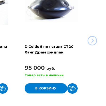
рина
D Celtic 9 нот сталь СТ20
Баян 
Ханг Драм хэндпан
110
95 000
руб.
Товар есть в наличии
Товар
В КОРЗИНУ