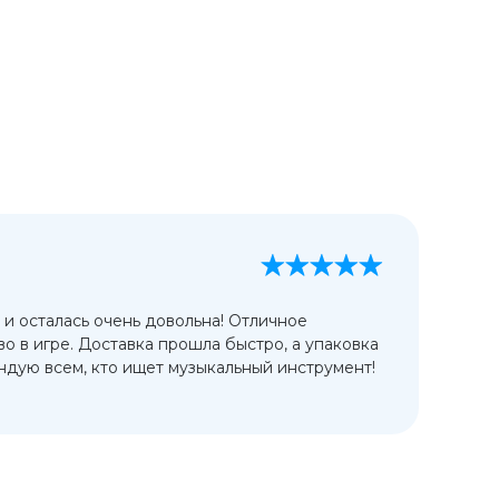
А
13
 и осталась очень довольна! Отличное
Ис
во в игре. Доставка прошла быстро, а упаковка
сп
дую всем, кто ищет музыкальный инструмент!
от
ко