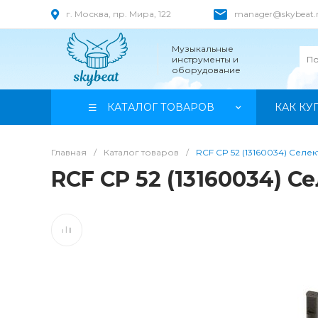
г. Москва, пр. Мира, 122
manager@skybeat.
Музыкальные
инструменты и
оборудование
КАТАЛОГ ТОВАРОВ
КАК КУ
Главная
/
Каталог товаров
/
RCF CP 52 (13160034) Селе
RCF CP 52 (13160034) С