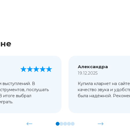
ине
Александра
19.12.2025
и выступлений. В
Купила кларнет на сайте
струментов, послушать
качество звука и удобст
 В итоге выбрал
была надёжной. Рекомен
грать.