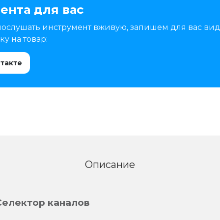
ента для вас
послушать инструмент вживую, запишем для вас вид
у на товар:
нтакте
Описание
 Селектор каналов