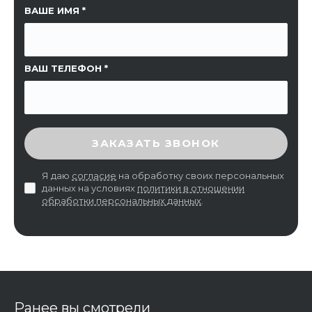
ССЫЛКА НА СТРАНИЦУ
ВАШЕ ИМЯ
ВАШ ТЕЛЕФОН
ВВЕДИТЕ ПРОВЕРОЧНЫЙ КОД
ЗАКАЗАТЬ ЗВОНОК
Я даю
согласие
на обработку своих персональных
данных на условиях
политики в отношении
обработки персональных данных
.
Ранее вы смотрели