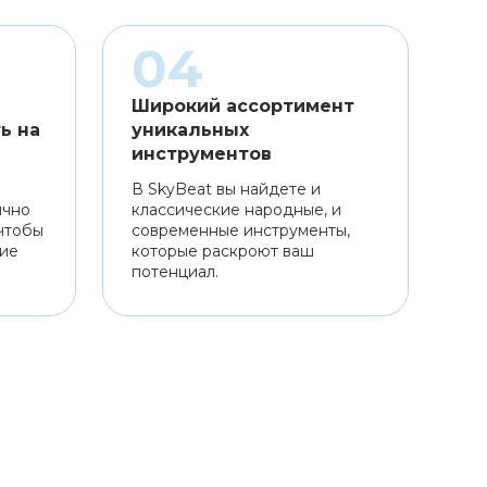
Широкий ассортимент
ь на
уникальных
инструментов
В SkyBeat вы найдете и
ично
классические народные, и
чтобы
современные инструменты,
ние
которые раскроют ваш
потенциал.