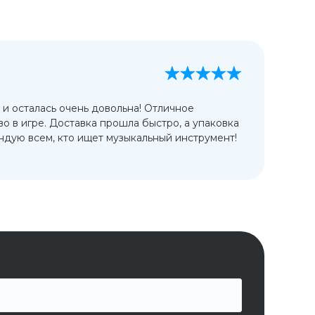
А
13
 и осталась очень довольна! Отличное
Ис
во в игре. Доставка прошла быстро, а упаковка
сп
дую всем, кто ищет музыкальный инструмент!
от
ко