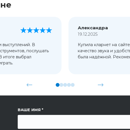
ине
Александра
19.12.2025
и выступлений. В
Купила кларнет на сайте
струментов, послушать
качество звука и удобст
 В итоге выбрал
была надёжной. Рекомен
грать.
ССЫЛКА НА СТРАНИЦУ
ВАШЕ ИМЯ