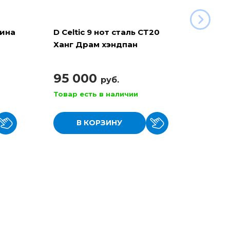
рина
D Celtic 9 нот сталь СТ20
Баян 
Ханг Драм хэндпан
110
95 000
руб.
Товар есть в наличии
Товар
В КОРЗИНУ