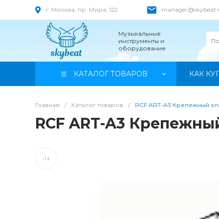
г. Москва, пр. Мира, 122
manager@skybeat.
Музыкальные
инструменты и
оборудование
КАТАЛОГ ТОВАРОВ
КАК КУ
Главная
/
Каталог товаров
/
RCF ART-A3 Крепежный эл
RCF ART-A3 Крепежны