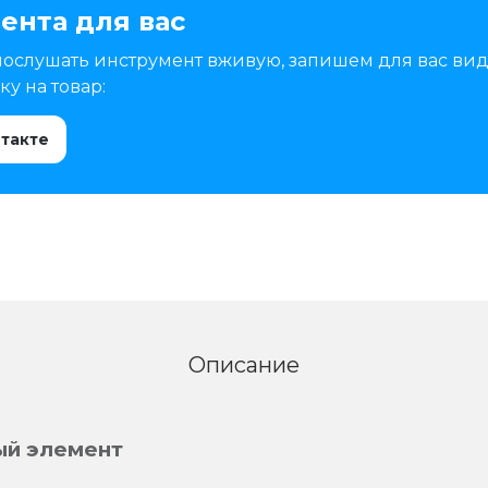
ента для вас
послушать инструмент вживую, запишем для вас вид
у на товар:
нтакте
Описание
ый элемент