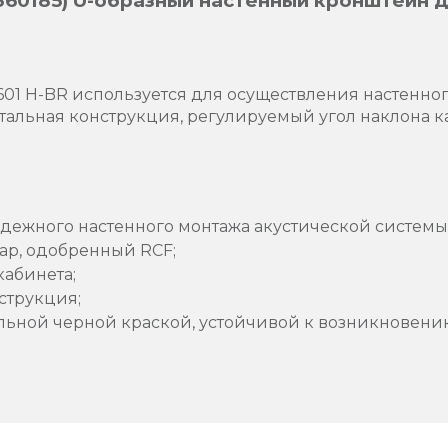
3360185) U-образный настенный кронштейн 
01 H-BR используется для осуществления настенно
тальная конструкция, регулируемый угол наклона к
адежного настенного монтажа акустической системы
ар, одобренный RCF;
абинета;
струкция;
ьной черной краской, устойчивой к возникновени