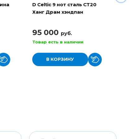
рина
D Celtic 9 нот сталь СТ20
Баян 
Ханг Драм хэндпан
110
95 000
руб.
Товар есть в наличии
Товар
В КОРЗИНУ