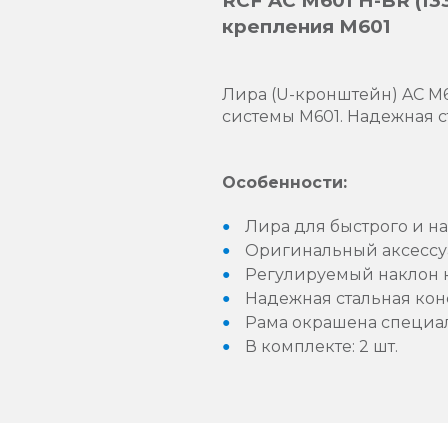
RCF AC M601 H-BR (1
крепления M601
Лира (U-кронштейн) AC M6
системы M601. Надежная с
Особенности:
Лира для быстрого и н
Оригинальный аксессу
Регулируемый наклон к
Надежная стальная кон
Рама окрашена специал
В комплекте: 2 шт.