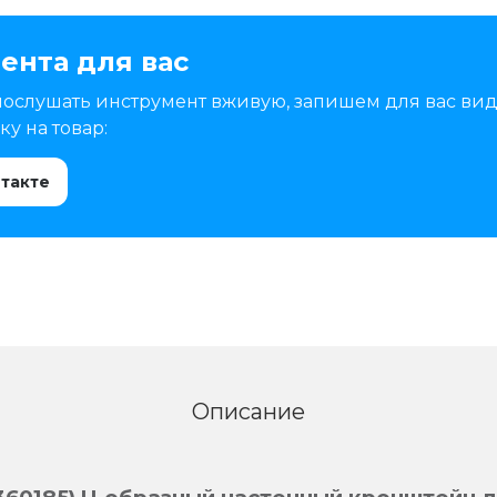
ента для вас
послушать инструмент вживую, запишем для вас вид
у на товар:
нтакте
Описание