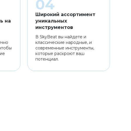
Широкий ассортимент
ь на
уникальных
инструментов
В SkyBeat вы найдете и
ично
классические народные, и
чтобы
современные инструменты,
ние
которые раскроют ваш
потенциал.