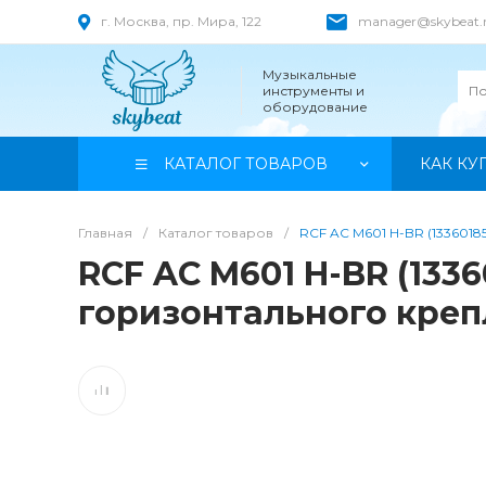
г. Москва, пр. Мира, 122
manager@skybeat.
Музыкальные
инструменты и
оборудование
КАТАЛОГ ТОВАРОВ
КАК КУ
Главная
/
Каталог товаров
/
RCF AC M601 H-BR (133601
RCF AC M601 H-BR (13
горизонтального креп