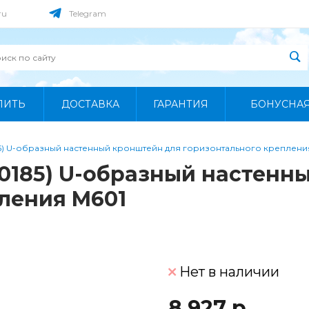
ru
Telegram
ПИТЬ
ДОСТАВКА
ГАРАНТИЯ
БОНУСНА
85) U-образный настенный кронштейн для горизонтального креплени
360185) U-образный настен
ления M601
Нет в наличии
8 927 р.