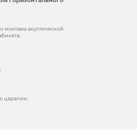
для горизонтального
го монтажа акустической
абинета.
;
ю царапин;