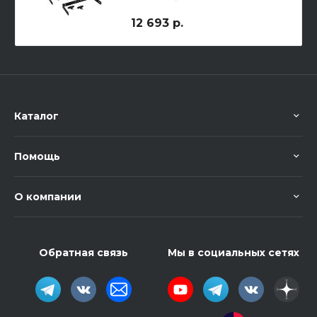
кронштейн для
горизонтального крепления
12 693 р.
M1001
Каталог
Помощь
О компании
Обратная связь
Мы в социальных сетях