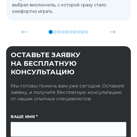
выбрал виолончель, с которой сразу стало
комфортно играть.
ОСТАВЬТЕ ЗАЯВКУ
НА БЕСПЛАТНУЮ
КОНСУЛЬТАЦИЮ
Мы готовы помочь вам уже сегодня. Оставьте
заявку, и получите бесплатную консультацию
от наших опытных специалистов.
ССЫЛКА НА СТРАНИЦУ
ВАШЕ ИМЯ