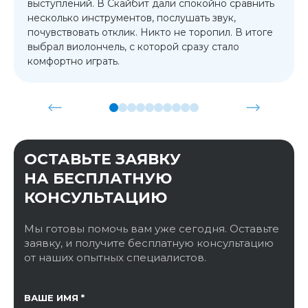
выступлений. В Скайбит дали спокойно сравнить
несколько инструментов, послушать звук,
почувствовать отклик. Никто не торопил. В итоге
выбрал виолончель, с которой сразу стало
комфортно играть.
ОСТАВЬТЕ ЗАЯВКУ
НА БЕСПЛАТНУЮ
КОНСУЛЬТАЦИЮ
Мы готовы помочь вам уже сегодня. Оставьте
заявку, и получите бесплатную консультацию
от наших опытных специалистов.
ССЫЛКА НА СТРАНИЦУ
ВАШЕ ИМЯ