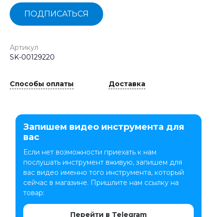
ПОДПИСАТЬСЯ
Артикул
SK-00129220
Способы оплаты
Доставка
Запишем видео инструмента для
вас
Если нет возможности приехать к нам
послушать инструмент вживую, запишем для
вас видео именно того инструмента, который
сейчас в магазине. Пришлите нам ссылку на
товар:
Перейти в Telegram