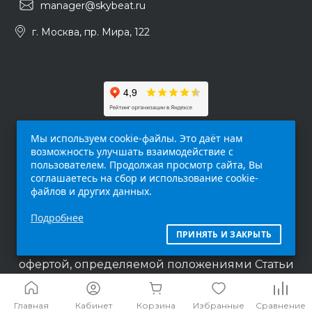
manager@skybeat.ru
г. Москва, пр. Мира, 122
Мы используем cookie-файлы. Это даёт нам
возможность улучшать взаимодействие с
пользователем. Продолжая просмотр сайта, Вы
соглашаетесь на сбор и использование cookie-
файлов и других данных.
Обращаем ваше внимание на то, что данный
Подробнее
интернет-сайт (
skybeat.ru
) носит
исключительно информационный характер и
ПРИНЯТЬ И ЗАКРЫТЬ
ни при каких условиях не является публичной
офертой, определяемой положениями Статьи
437 п.2 Гражданского кодекса Российской
Федерации.
Главная
Кабинет
Корзина
Избранные
Сравнение