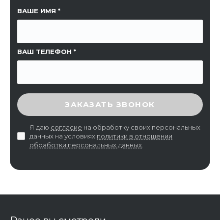
ССЫЛКА НА СТРАНИЦУ
ВАШЕ ИМЯ
ВАШ ТЕЛЕФОН
ВВЕДИТЕ ПРОВЕРОЧНЫЙ КОД
ЗАКАЗАТЬ ЗВОНОК
Я даю
согласие
на обработку своих персональных
данных на условиях
политики в отношении
обработки персональных данных
.