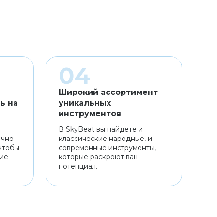
Широкий ассортимент
ь на
уникальных
инструментов
В SkyBeat вы найдете и
ично
классические народные, и
чтобы
современные инструменты,
ние
которые раскроют ваш
потенциал.