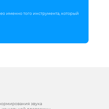
ео именно того инструмента, который
 формирования звука