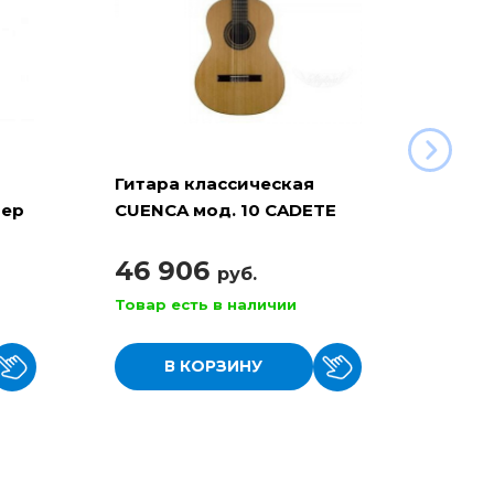
Гитара классическая
Гитар
мер
CUENCA мод. 10 CADETE
CUENC
размер 3/4
4/4
46 906
110
руб.
Товар есть в наличии
Товар
В КОРЗИНУ