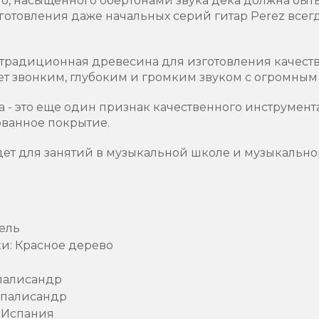
го, насыщенного обертонами звука дека должна бы
зготовления даже начальных серий гитар Perez всег
то традиционная древесина для изготовления качес
ет звонким, глубоким и громким звуком с огромным 
а - это еще один признак качественного инструмен
ванное покрытие.
дет для занятий в музыкальной школе и музыкально
 ель
и: Красное дерево
палисандр
 палисандр
 Испания