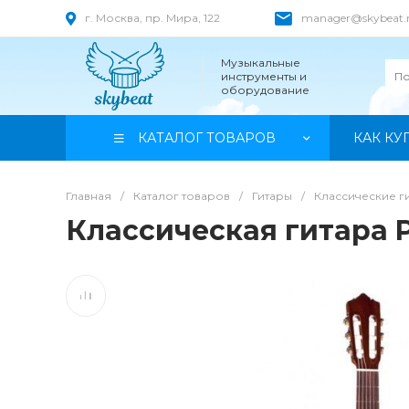
г. Москва, пр. Мира, 122
manager@skybeat.
Музыкальные
инструменты и
оборудование
КАТАЛОГ ТОВАРОВ
КАК КУ
Главная
/
Каталог товаров
/
Гитары
/
Классические г
Классическая гитара 