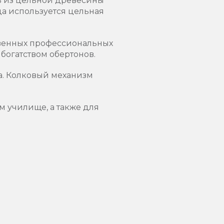
ть из цельной древесины
да используется цельная
твенных профессиональных
богатством обертонов.
та. Колковый механизм
м училище, а также для