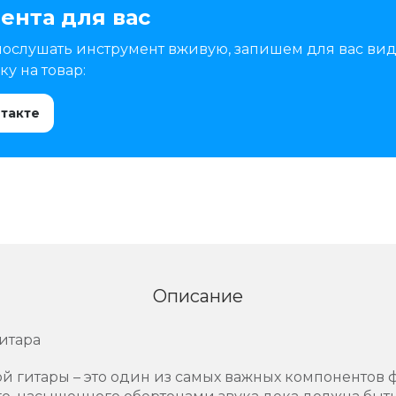
ента для вас
послушать инструмент вживую, запишем для вас вид
у на товар:
нтакте
Описание
итара
й гитары – это один из самых важных компонентов