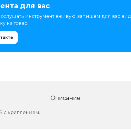
ента для вас
послушать инструмент вживую, запишем для вас вид
у на товар:
нтакте
Описание
R с креплением.