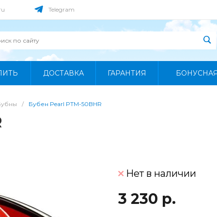
ru
Telegram
ПИТЬ
ДОСТАВКА
ГАРАНТИЯ
БОНУСНА
Бубны
/
Бубен Pearl PTM-50BHR
R
Нет в наличии
3 230 р.