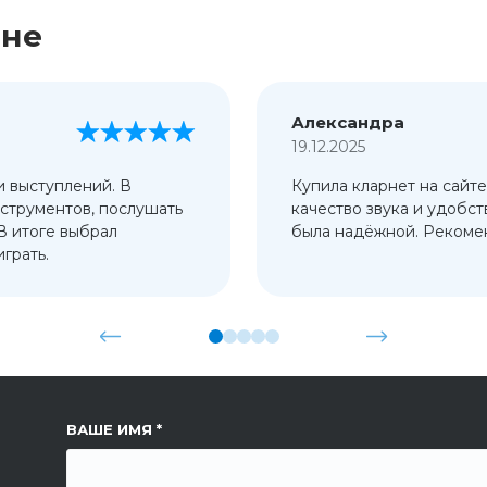
ине
Александра
19.12.2025
и выступлений. В
Купила кларнет на сайте
струментов, послушать
качество звука и удобст
 В итоге выбрал
была надёжной. Рекомен
грать.
ССЫЛКА НА СТРАНИЦУ
ВАШЕ ИМЯ