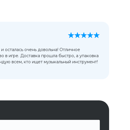
А
13
 и осталась очень довольна! Отличное
Ис
во в игре. Доставка прошла быстро, а упаковка
сп
дую всем, кто ищет музыкальный инструмент!
от
ко