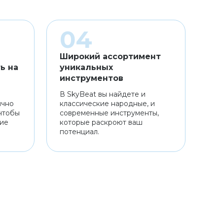
Широкий ассортимент
ь на
уникальных
инструментов
В SkyBeat вы найдете и
ично
классические народные, и
чтобы
современные инструменты,
ние
которые раскроют ваш
потенциал.