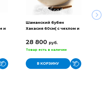
Шаманский бубен
Шама
м и
Хакасия 60см( с чехлом и
Хакас
колотушкой)
чехло
28 800
29 
руб.
Товар есть в наличии
Товар
В КОРЗИНУ