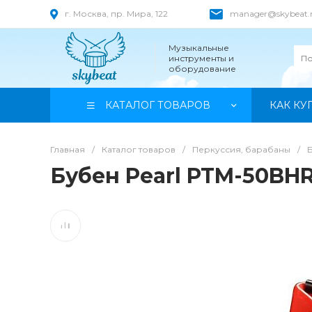
г. Москва, пр. Мира, 122
manager@skybeat.
Музыкальные
инструменты и
оборудование
КАТАЛОГ ТОВАРОВ
КАК КУ
Главная
/
Каталог товаров
/
Перкуссия, барабаны
/
Бубен Pearl PTM-50BH