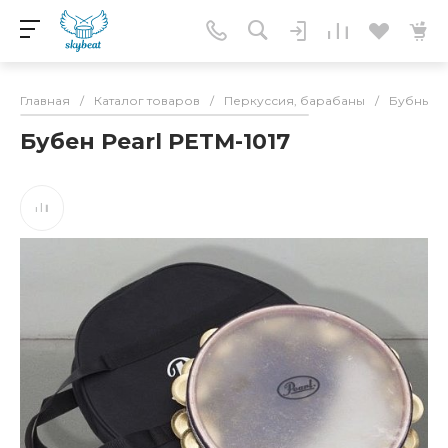
Главная
/
Каталог товаров
/
Перкуссия, барабаны
/
Бубны
/
Бубен Pearl PETM-1017