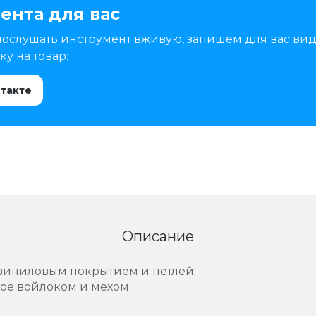
ента для вас
послушать инструмент вживую, запишем для вас вид
у на товар:
нтакте
Описание
виниловым покрытием и петлей.
тое войлоком и мехом.