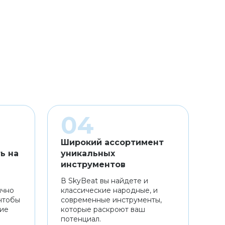
Широкий ассортимент
ь на
уникальных
инструментов
В SkyBeat вы найдете и
ично
классические народные, и
чтобы
современные инструменты,
ние
которые раскроют ваш
потенциал.