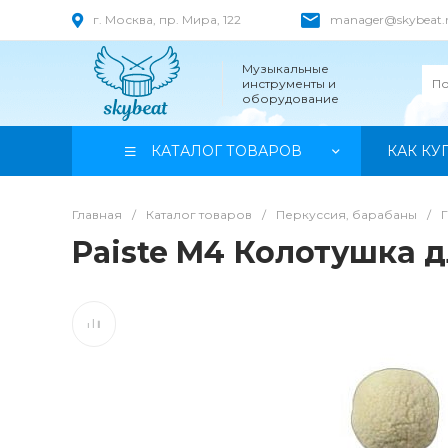
г. Москва, пр. Мира, 122
manager@skybeat.
Музыкальные
инструменты и
оборудование
КАТАЛОГ ТОВАРОВ
КАК КУ
Главная
/
Каталог товаров
/
Перкуссия, барабаны
/
Paiste M4 Колотушка д