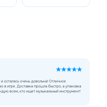
А
13
 и осталась очень довольна! Отличное
Ис
во в игре. Доставка прошла быстро, а упаковка
сп
дую всем, кто ищет музыкальный инструмент!
от
ко