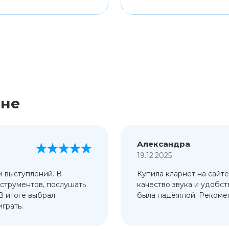
ине
Александра
19.12.2025
и выступлений. В
Купила кларнет на сайте
струментов, послушать
качество звука и удобст
 В итоге выбрал
была надёжной. Рекомен
грать.