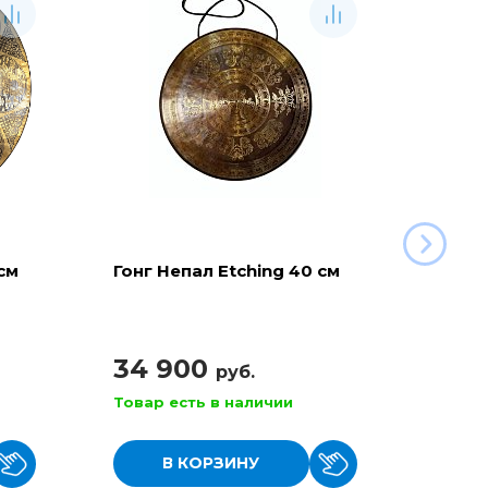
см
Гонг Непал Etching 40 см
Гонг 
34 900
115
руб.
Товар есть в наличии
Товар
В КОРЗИНУ