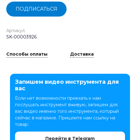
ПОДПИСАТЬСЯ
Артикул
SK-00003926
Способы оплаты
Доставка
Запишем видео инструмента для
вас
Если нет возможности приехать к нам
послушать инструмент вживую, запишем для
вас видео именно того инструмента, который
сейчас в магазине. Пришлите нам ссылку на
товар:
Перейти в Telegram