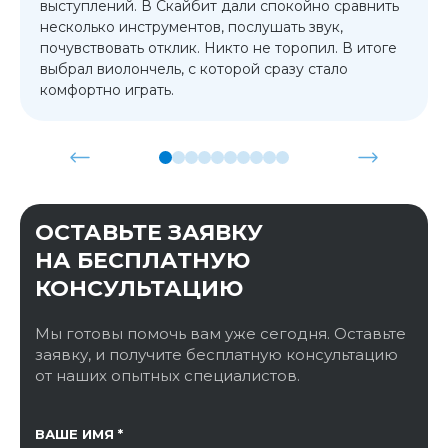
выступлений. В Скайбит дали спокойно сравнить
несколько инструментов, послушать звук,
почувствовать отклик. Никто не торопил. В итоге
выбрал виолончель, с которой сразу стало
комфортно играть.
ОСТАВЬТЕ ЗАЯВКУ
НА БЕСПЛАТНУЮ
КОНСУЛЬТАЦИЮ
Мы готовы помочь вам уже сегодня. Оставьте
заявку, и получите бесплатную консультацию
от наших опытных специалистов.
ССЫЛКА НА СТРАНИЦУ
ВАШЕ ИМЯ