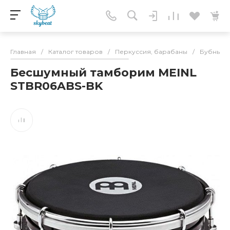
Главная
/
Каталог товаров
/
Перкуссия, барабаны
/
Бубны
/
Бесшумный тамборим MEINL
STBR06ABS-BK