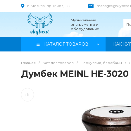
г. Москва, пр. Мира, 122
manager@skybeat.
Музыкальные
инструменты и
оборудование
КАТАЛОГ ТОВАРОВ
КАК КУ
Главная
/
Каталог товаров
/
Перкуссия, барабаны
/
Думбек MEINL HE-3020