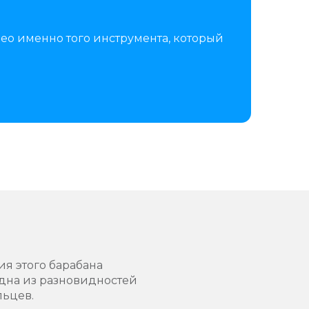
ео именно того инструмента, который
я этого барабана
одна из разновидностей
льцев.