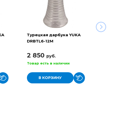
KA
Турецкая дарбука YUKA
Туре
DRBTL6-12M
DRBT
2 850
2 3
руб.
Товар есть в наличии
Товар
В КОРЗИНУ