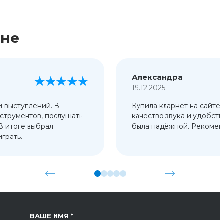
ине
Александра
19.12.2025
и выступлений. В
Купила кларнет на сайте
струментов, послушать
качество звука и удобст
 В итоге выбрал
была надёжной. Рекомен
грать.
ССЫЛКА НА СТРАНИЦУ
ВАШЕ ИМЯ