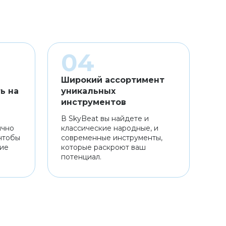
Широкий ассортимент
ь на
уникальных
инструментов
В SkyBeat вы найдете и
ично
классические народные, и
чтобы
современные инструменты,
ние
которые раскроют ваш
потенциал.