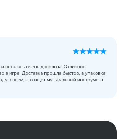
А
13
 и осталась очень довольна! Отличное
Ис
во в игре. Доставка прошла быстро, а упаковка
сп
дую всем, кто ищет музыкальный инструмент!
от
ко