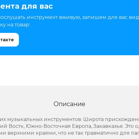
ента для вас
послушать инструмент вживую, запишем для вас вид
у на товар:
нтакте
Описание
ших музыкальных инструментов. Широта присхождени
й Востк, Южно-Восточная Европа, Закавказье. Это 
ми верхними краями, что не так травматично для па