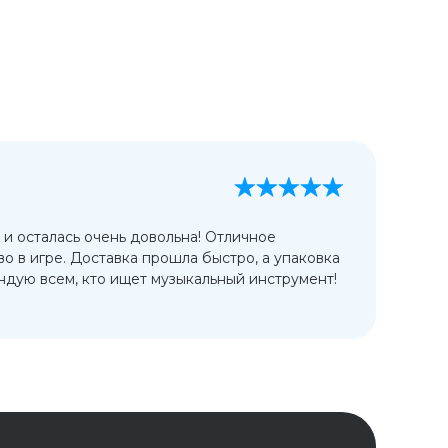
А
13
 и осталась очень довольна! Отличное
Ис
во в игре. Доставка прошла быстро, а упаковка
сп
дую всем, кто ищет музыкальный инструмент!
от
ко