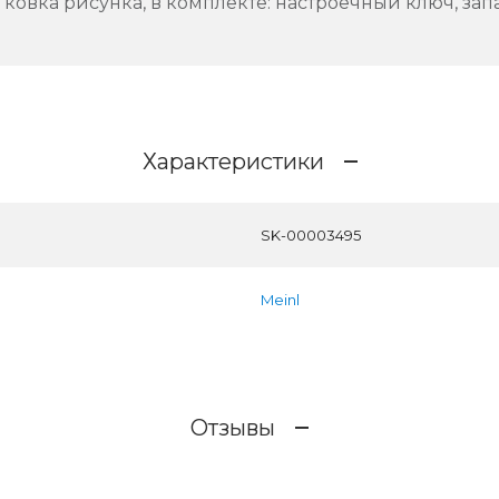
чная ковка рисунка, в комплекте: настроечный ключ, з
Характеристики
SK-00003495
Meinl
Отзывы