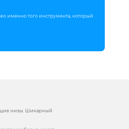
ео именно того инструмента, который
ующие низы. Шикарный