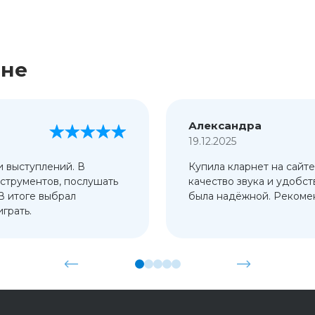
ине
Александра
19.12.2025
и выступлений. В
Купила кларнет на сайте
струментов, послушать
качество звука и удобст
 В итоге выбрал
была надёжной. Рекомен
грать.