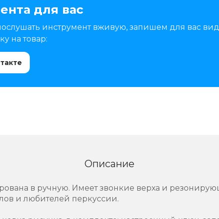
ента для вас
послушать инструмент вживую, запишем для вас вид
у на товар:
нтакте
Описание
ирована в ручную. Имеет звонкие верха и резонир
лов и любителей перкуссии.