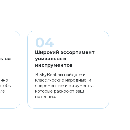
Широкий ассортимент
ь на
уникальных
инструментов
В SkyBeat вы найдете и
ично
классические народные, и
чтобы
современные инструменты,
ние
которые раскроют ваш
потенциал.