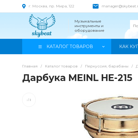
г. Москва, пр. Мира, 122
manager@skybeat.
Музыкальные
инструменты и
оборудование
КАТАЛОГ ТОВАРОВ
КАК КУ
Главная
/
Каталог товаров
/
Перкуссия, барабаны
/
Дарбука MEINL HE-215