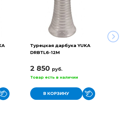
KA
Турецкая дарбука YUKA
Туре
DRBTL6-12M
DRBT
2 850
2 3
руб.
Товар есть в наличии
Товар
В КОРЗИНУ