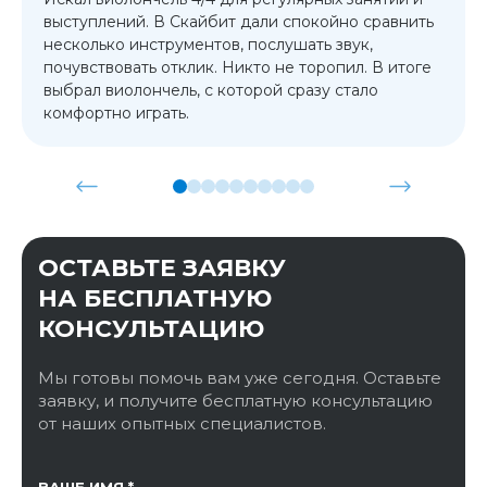
выступлений. В Скайбит дали спокойно сравнить
несколько инструментов, послушать звук,
почувствовать отклик. Никто не торопил. В итоге
выбрал виолончель, с которой сразу стало
комфортно играть.
ОСТАВЬТЕ ЗАЯВКУ
НА БЕСПЛАТНУЮ
КОНСУЛЬТАЦИЮ
Мы готовы помочь вам уже сегодня. Оставьте
заявку, и получите бесплатную консультацию
от наших опытных специалистов.
ССЫЛКА НА СТРАНИЦУ
ВАШЕ ИМЯ