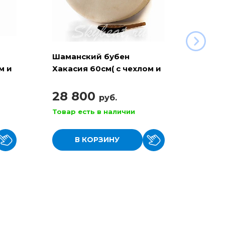
Шаманский бубен
Шама
м и
Хакасия 60см( с чехлом и
Хакас
колотушкой)
чехло
28 800
29 
руб.
Товар есть в наличии
Товар
В КОРЗИНУ