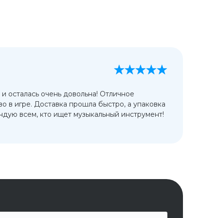
А
13
 и осталась очень довольна! Отличное
Ис
во в игре. Доставка прошла быстро, а упаковка
сп
дую всем, кто ищет музыкальный инструмент!
от
ко