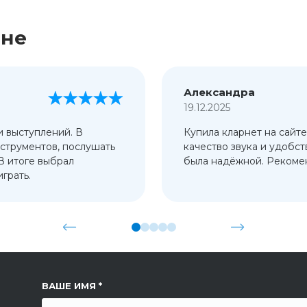
ине
Александра
19.12.2025
и выступлений. В
Купила кларнет на сайте
струментов, послушать
качество звука и удобст
 В итоге выбрал
была надёжной. Рекомен
грать.
ССЫЛКА НА СТРАНИЦУ
ВАШЕ ИМЯ