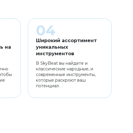
Широкий ассортимент
ь на
уникальных
инструментов
В SkyBeat вы найдете и
ично
классические народные, и
чтобы
современные инструменты,
ние
которые раскроют ваш
потенциал.