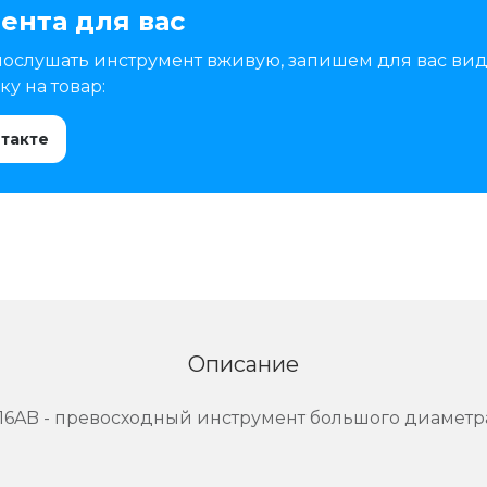
ента для вас
послушать инструмент вживую, запишем для вас вид
у на товар:
нтакте
Описание
16AB - превосходный инструмент большого диаметр