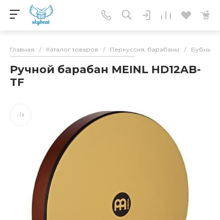
Главная
/
Каталог товаров
/
Перкуссия, барабаны
/
Бубны
/
Ручной барабан MEINL HD12AB-
TF