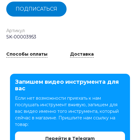
ПОДПИСАТЬСЯ
Артикул
SK-00003953
Способы оплаты
Доставка
Запишем видео инструмента для
вас
Если нет возможности приехать к нам
послушать инструмент вживую, запишем для
вас видео именно того инструмента, который
сейчас в магазине. Пришлите нам ссылку на
товар:
Перейти в Telegram