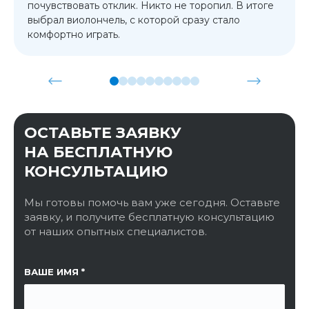
почувствовать отклик. Никто не торопил. В итоге
выбрал виолончель, с которой сразу стало
комфортно играть.
ОСТАВЬТЕ ЗАЯВКУ
НА БЕСПЛАТНУЮ
КОНСУЛЬТАЦИЮ
Мы готовы помочь вам уже сегодня. Оставьте
заявку, и получите бесплатную консультацию
от наших опытных специалистов.
ССЫЛКА НА СТРАНИЦУ
ВАШЕ ИМЯ