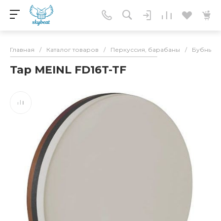
Главная
/
Каталог товаров
/
Перкуссия, барабаны
/
Бубны
/
Тар MEINL FD16T-TF