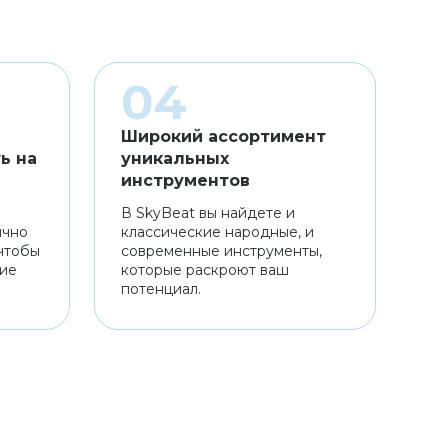
Широкий ассортимент
ь на
уникальных
инструментов
В SkyBeat вы найдете и
ично
классические народные, и
чтобы
современные инструменты,
ние
которые раскроют ваш
потенциал.