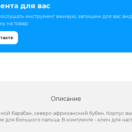
ента для вас
послушать инструмент вживую, запишем для вас вид
у на товар:
нтакте
Описание
учной барабан, северо-африканский бубен. Корпус в
ие для большого пальца. В комплекте - ключ для нас