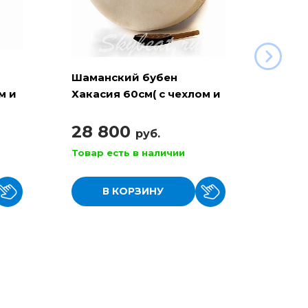
Шаманский бубен
Шама
м и
Хакасия 60см( с чехлом и
Хакас
колотушкой)
чехло
28 800
29 
руб.
Товар есть в наличии
Товар
В КОРЗИНУ