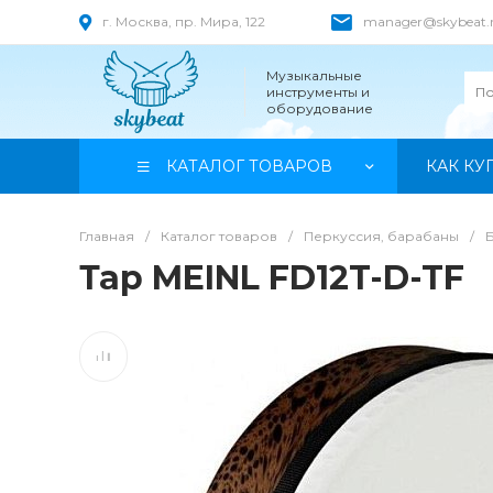
г. Москва, пр. Мира, 122
manager@skybeat.
Музыкальные
инструменты и
оборудование
КАТАЛОГ ТОВАРОВ
КАК КУ
Главная
/
Каталог товаров
/
Перкуссия, барабаны
/
Тар MEINL FD12T-D-TF