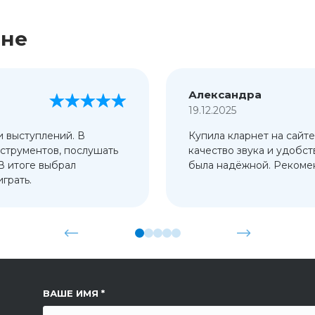
ине
Александра
19.12.2025
и выступлений. В
Купила кларнет на сайте
струментов, послушать
качество звука и удобст
 В итоге выбрал
была надёжной. Рекомен
грать.
ССЫЛКА НА СТРАНИЦУ
ВАШЕ ИМЯ