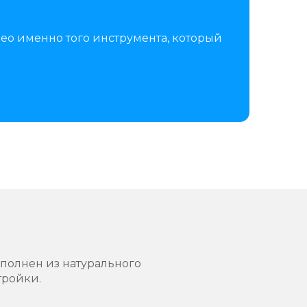
ео именно того инструмента, который
ыполнен из натурального
тройки.