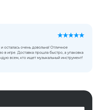
А
13
 и осталась очень довольна! Отличное
Ис
во в игре. Доставка прошла быстро, а упаковка
сп
дую всем, кто ищет музыкальный инструмент!
от
ко