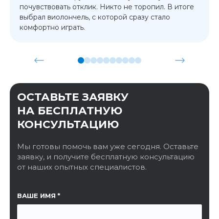
почувствовать отклик. Никто не торопил. В итоге
выбрал виолончель, с которой сразу стало
комфортно играть.
ОСТАВЬТЕ ЗАЯВКУ
НА БЕСПЛАТНУЮ
КОНСУЛЬТАЦИЮ
Мы готовы помочь вам уже сегодня. Оставьте
заявку, и получите бесплатную консультацию
от наших опытных специалистов.
ССЫЛКА НА СТРАНИЦУ
ВАШЕ ИМЯ