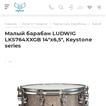
Главная
/
Каталог товаров
/
Перкуссия, барабаны
/
Барабан
Малый барабан LUDWIG
LKS764XXGB 14"x6,5", Keystone
series