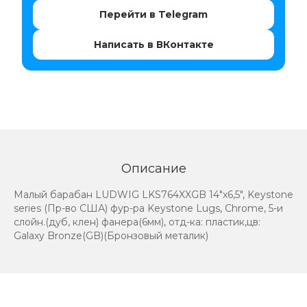
Перейти в Telegram
Написать в ВКонтакте
Описание
Малый барабан LUDWIG LKS764XXGB 14"x6,5", Keystone
series (Пр-во США) фур-ра Keystone Lugs, Chrome, 5-и
слойн.(дуб, клен) фанера(6мм), отд-ка: пластик,цв:
Galaxy Bronze(GB)(Бронзовый металик)