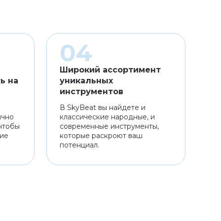
Широкий ассортимент
ь на
уникальных
инструментов
В SkyBeat вы найдете и
ично
классические народные, и
чтобы
современные инструменты,
ние
которые раскроют ваш
потенциал.