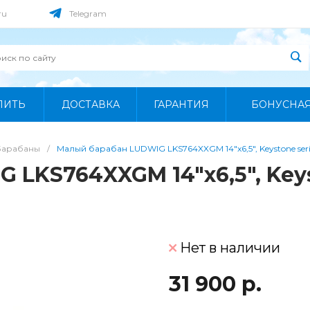
ru
Telegram
ПИТЬ
ДОСТАВКА
ГАРАНТИЯ
БОНУСНА
Барабаны
/
Малый барабан LUDWIG LKS764XXGM 14"x6,5", Keystone seri
LKS764XXGM 14"x6,5", Keys
Нет в наличии
31 900 р.