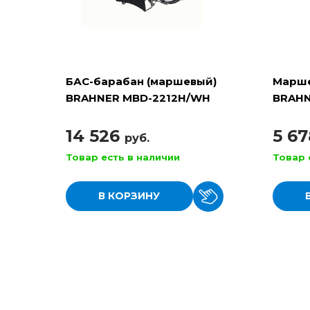
БАС-барабан (маршевый)
Марше
BRAHNER MBD-2212H/WH
BRAHN
размер 22"x12", цвет -
компл
БЕЛЫЙ
палоч
14 526
5 6
руб.
Товар есть в наличии
Товар 
В КОРЗИНУ