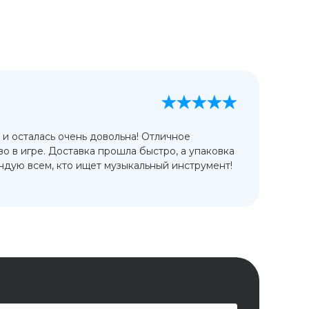
А
13
 и осталась очень довольна! Отличное
Ис
во в игре. Доставка прошла быстро, а упаковка
сп
дую всем, кто ищет музыкальный инструмент!
от
ко