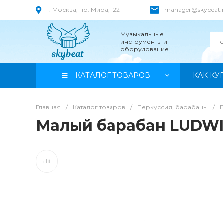
г. Москва, пр. Мира, 122
manager@skybeat.
Музыкальные
инструменты и
оборудование
КАТАЛОГ ТОВАРОВ
КАК КУ
Главная
/
Каталог товаров
/
Перкуссия, барабаны
/
Малый барабан LUDWIG 