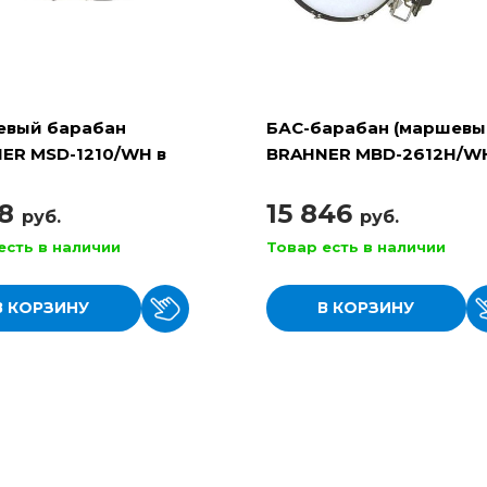
вый барабан
БАС-барабан (маршевы
ER MSD-1210/WH в
BRAHNER MBD-2612H/W
екте ремень и
размер 26"x12", цвет -
ки
БЕЛЫЙ
78
15 846
руб.
руб.
есть в наличии
Товар есть в наличии
В КОРЗИНУ
В КОРЗИНУ