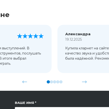
ине
Александра
19.12.2025
и выступлений. В
Купила кларнет на сайте
струментов, послушать
качество звука и удобст
 В итоге выбрал
была надёжной. Рекомен
грать.
ССЫЛКА НА СТРАНИЦУ
ВАШЕ ИМЯ