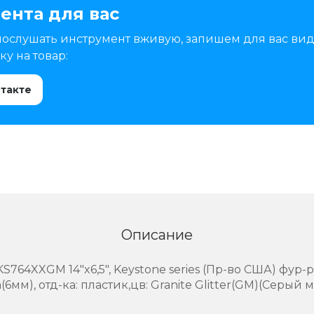
ента для вас
послушать инструмент вживую, запишем для вас вид
у на товар:
нтакте
Описание
64XXGM 14"x6,5", Keystone series (Пр-во США) фур-ра
(6мм), отд-ка: пластик,цв: Granite Glitter(GM)(Серый 