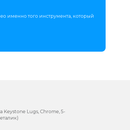
ео именно того инструмента, который
 Keystone Lugs, Chrome, 5-
металик)