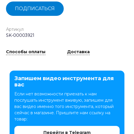
ПОДПИСАТЬСЯ
Артикул
SK-00003921
Способы оплаты
Доставка
Запишем видео инструмента для
вас
Если нет возможности приехать к нам
послушать инструмент вживую, запишем для
вас видео именно того инструмента, который
сейчас в магазине. Пришлите нам ссылку на
товар:
Перейти в Telegram