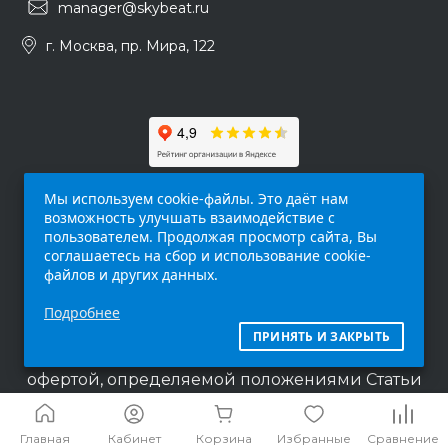
manager@skybeat.ru
г. Москва, пр. Мира, 122
Мы используем cookie-файлы. Это даёт нам
возможность улучшать взаимодействие с
пользователем. Продолжая просмотр сайта, Вы
соглашаетесь на сбор и использование cookie-
файлов и других данных.
Обращаем ваше внимание на то, что данный
Подробнее
интернет-сайт (
skybeat.ru
) носит
исключительно информационный характер и
ПРИНЯТЬ И ЗАКРЫТЬ
ни при каких условиях не является публичной
офертой, определяемой положениями Статьи
437 п.2 Гражданского кодекса Российской
Федерации.
Главная
Кабинет
Корзина
Избранные
Сравнение