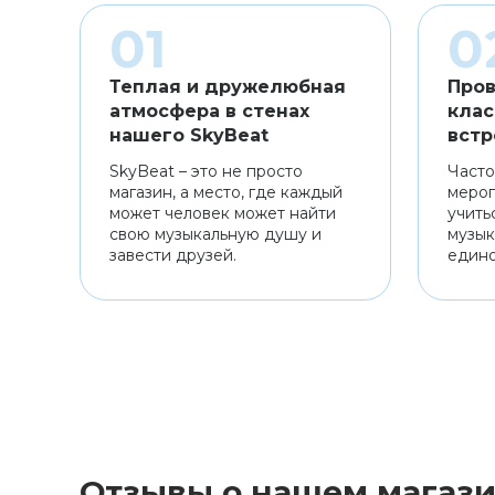
Теплая и дружелюбная
Пров
атмосфера в стенах
клас
нашего SkyBeat
встр
SkyBeat – это не просто
Часто
магазин, а место, где каждый
мероп
может человек может найти
учить
свою музыкальную душу и
музык
завести друзей.
един
Отзывы о нашем магаз