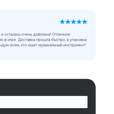
А
13
 и осталась очень довольна! Отличное
Ис
во в игре. Доставка прошла быстро, а упаковка
сп
дую всем, кто ищет музыкальный инструмент!
от
ко