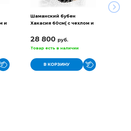
Шаманский бубен
Шама
м и
Хакасия 60см( с чехлом и
Хакас
колотушкой)
чехло
28 800
29 
руб.
Товар есть в наличии
Товар
В КОРЗИНУ