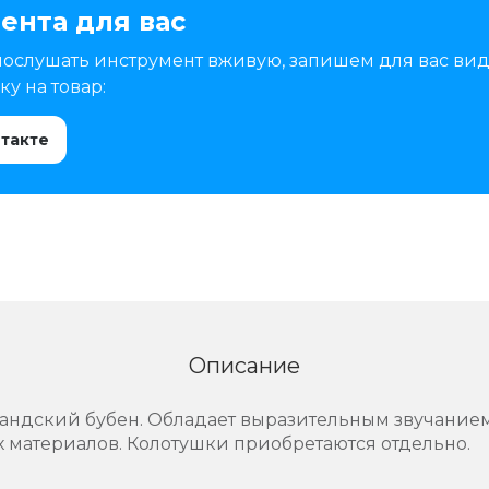
ента для вас
послушать инструмент вживую, запишем для вас вид
у на товар:
нтакте
Описание
ландский бубен. Обладает выразительным звучание
 материалов. Колотушки приобретаются отдельно.