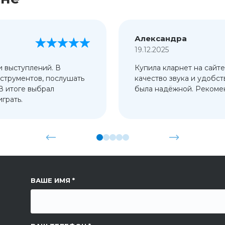
Александра
19.12.2025
и выступлений. В
Купила кларнет на сайте
струментов, послушать
качество звука и удобст
 В итоге выбрал
была надёжной. Рекомен
грать.
ССЫЛКА НА СТРАНИЦУ
ВАШЕ ИМЯ