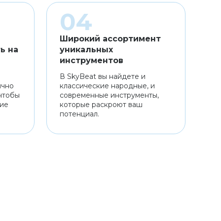
Широкий ассортимент
ь на
уникальных
инструментов
В SkyBeat вы найдете и
ично
классические народные, и
чтобы
современные инструменты,
ние
которые раскроют ваш
потенциал.