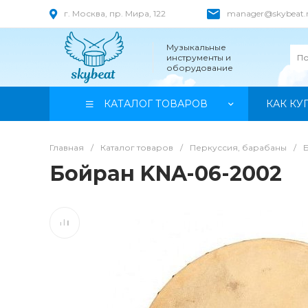
г. Москва, пр. Мира, 122
manager@skybeat.
Музыкальные
инструменты и
оборудование
КАТАЛОГ ТОВАРОВ
КАК КУ
Главная
/
Каталог товаров
/
Перкуссия, барабаны
/
Бойран KNA-06-2002