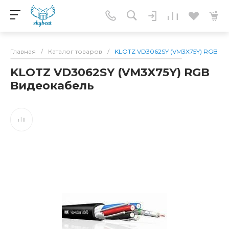
Главная
/
Каталог товаров
/
KLOTZ VD3062SY (VM3X75Y) RGB В
KLOTZ VD3062SY (VM3X75Y) RGB
Видеокабель