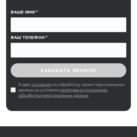
ССЫЛКА НА СТРАНИЦУ
ВАШЕ ИМЯ
ВАШ ТЕЛЕФОН
ВВЕДИТЕ ПРОВЕРОЧНЫЙ КОД
ЗАКАЗАТЬ ЗВОНОК
Я даю
согласие
на обработку своих персональных
данных на условиях
политики в отношении
обработки персональных данных
.