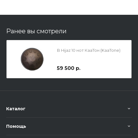
Ранее вы смотрели
B Hijaz 10 нот КааТон (KaaTone)
59 500 р.
Каталог
Помощь