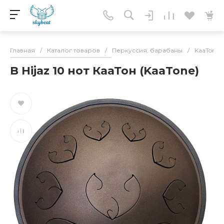
Главная
/
Каталог товаров
/
Перкуссия, барабаны
/
KaaTone(
B Hijaz 10 нот КааТон (KaaTone)