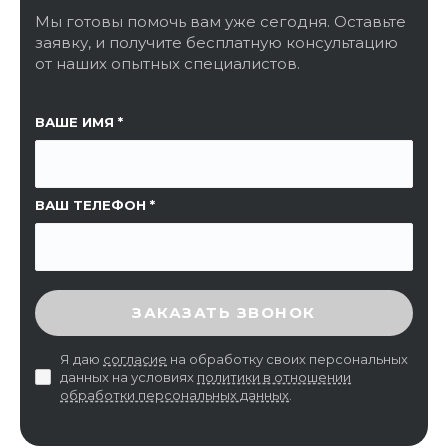
Мы готовы помочь вам уже сегодня. Оставьте
заявку, и получите бесплатную консультацию
от наших опытных специалистов.
ССЫЛКА НА СТРАНИЦУ
ВАШЕ ИМЯ
ВАШ ТЕЛЕФОН
ВВЕДИТЕ ПРОВЕРОЧНЫЙ КОД
ЗАКАЗАТЬ ЗВОНОК
Я даю
согласие
на обработку своих персональных
данных на условиях
политики в отношении
обработки персональных данных
.