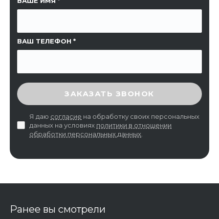
ССЫЛКА НА СТРАНИЦУ
ВАШЕ ИМЯ
ВАШ ТЕЛЕФОН
ВВЕДИТЕ ПРОВЕРОЧНЫЙ КОД
ЗАКАЗАТЬ ЗВОНОК
Я даю
согласие
на обработку своих персональных
данных на условиях
политики в отношении
обработки персональных данных
.
Ранее вы смотрели