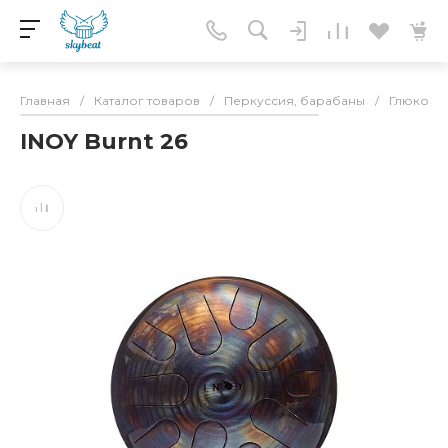
Главная
/
Каталог товаров
/
Перкуссия, барабаны
/
Глюкоф
INOY Burnt 26