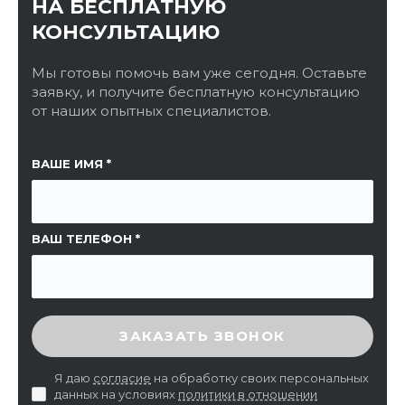
НА БЕСПЛАТНУЮ
КОНСУЛЬТАЦИЮ
Мы готовы помочь вам уже сегодня. Оставьте
заявку, и получите бесплатную консультацию
от наших опытных специалистов.
ССЫЛКА НА СТРАНИЦУ
ВАШЕ ИМЯ
ВАШ ТЕЛЕФОН
ВВЕДИТЕ ПРОВЕРОЧНЫЙ КОД
ЗАКАЗАТЬ ЗВОНОК
Я даю
согласие
на обработку своих персональных
данных на условиях
политики в отношении