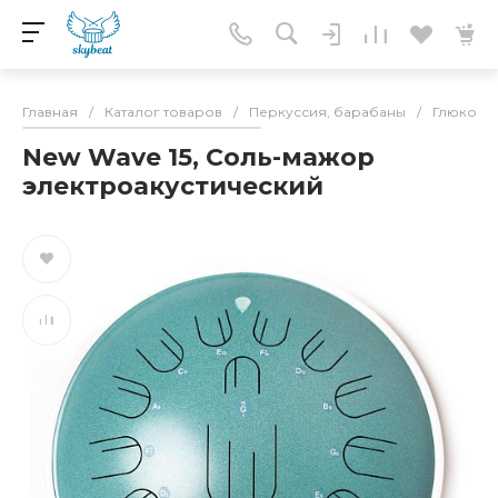
Главная
/
Каталог товаров
/
Перкуссия, барабаны
/
Глюкоф
New Wave 15, Соль-мажор
электроакустический