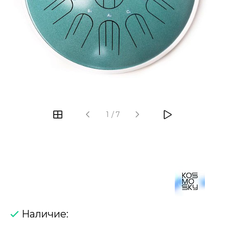
‹
›
1
/
7
Наличие: