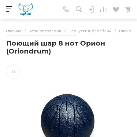
Главная
/
Каталог товаров
/
Перкуссия, барабаны
/
Глюкоф
Поющий шар 8 нот Орион
(Oriondrum)