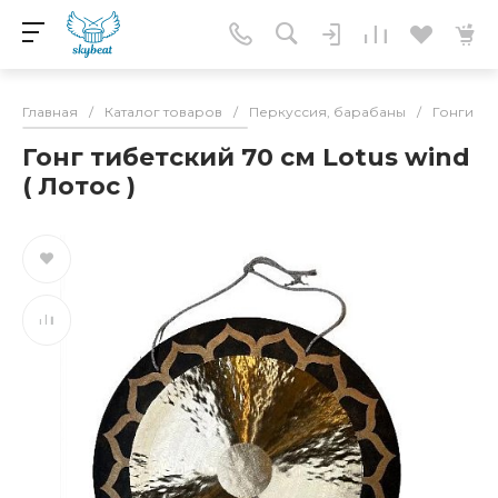
Главная
/
Каталог товаров
/
Перкуссия, барабаны
/
Гонги
/
Гонг тибетский 70 см Lotus wind
( Лотос )