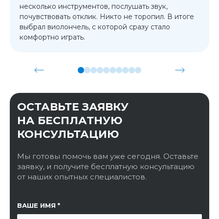
несколько инструментов, послушать звук,
почувствовать отклик. Никто не торопил. В итоге
выбрал виолончель, с которой сразу стало
комфортно играть.
ОСТАВЬТЕ ЗАЯВКУ
НА БЕСПЛАТНУЮ
КОНСУЛЬТАЦИЮ
Мы готовы помочь вам уже сегодня. Оставьте
заявку, и получите бесплатную консультацию
от наших опытных специалистов.
ССЫЛКА НА СТРАНИЦУ
ВАШЕ ИМЯ