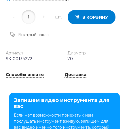
-
+
шт.
В КОРЗИНУ
Быстрый заказ
Артикул
Диаметр
SK-00134272
70
Способы оплаты
Доставка
Запишем видео инструмента для
вас
Если нет возможности приехать к нам
послушать инструмент вживую, запишем для
вас видео именно того инструмента, который