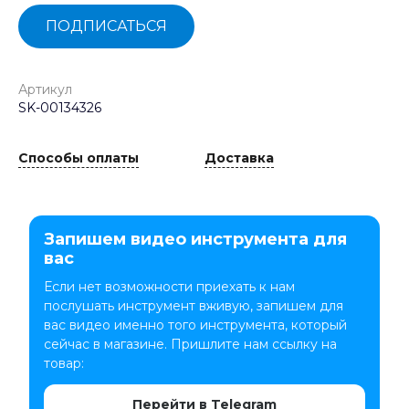
ПОДПИСАТЬСЯ
Артикул
SK-00134326
Способы оплаты
Доставка
Запишем видео инструмента для
вас
Если нет возможности приехать к нам
послушать инструмент вживую, запишем для
вас видео именно того инструмента, который
сейчас в магазине. Пришлите нам ссылку на
товар:
Перейти в Telegram