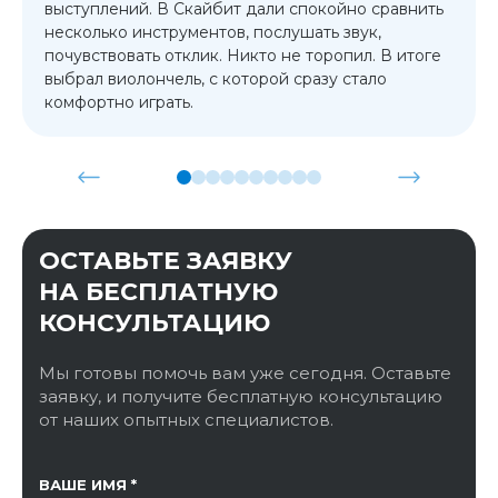
выступлений. В Скайбит дали спокойно сравнить
несколько инструментов, послушать звук,
почувствовать отклик. Никто не торопил. В итоге
выбрал виолончель, с которой сразу стало
комфортно играть.
ОСТАВЬТЕ ЗАЯВКУ
НА БЕСПЛАТНУЮ
КОНСУЛЬТАЦИЮ
Мы готовы помочь вам уже сегодня. Оставьте
заявку, и получите бесплатную консультацию
от наших опытных специалистов.
ССЫЛКА НА СТРАНИЦУ
ВАШЕ ИМЯ