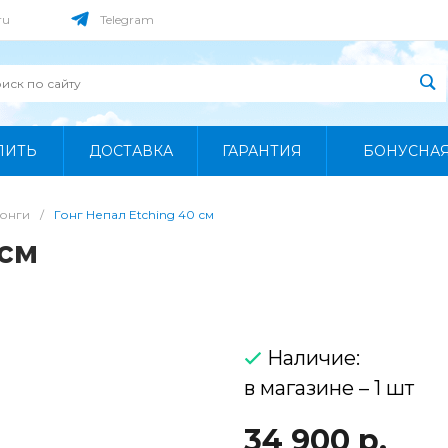
ru
Telegram
ПИТЬ
ДОСТАВКА
ГАРАНТИЯ
БОНУСНА
Гонги
/
Гонг Непал Etching 40 см
 см
Наличие:
в магазине – 1 шт
34 900 р.