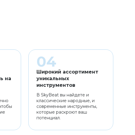
Широкий ассортимент
ь на
уникальных
инструментов
В SkyBeat вы найдете и
ично
классические народные, и
чтобы
современные инструменты,
ние
которые раскроют ваш
потенциал.