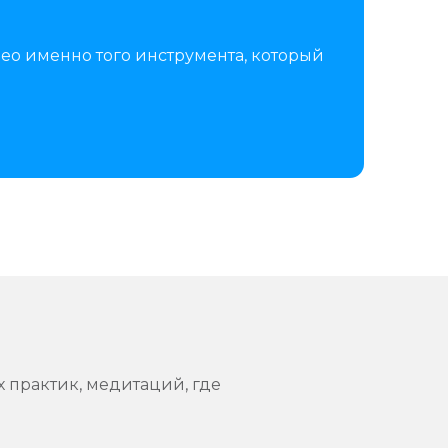
ео именно того инструмента, который
 практик, медитаций, где