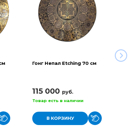
см
Гонг Непал Etching 70 см
Гонг 
115 000
49 
руб.
Товар есть в наличии
Товар
В КОРЗИНУ