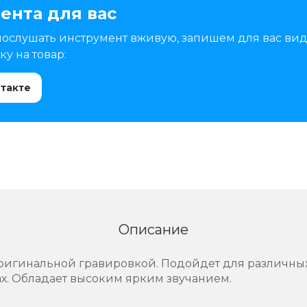
ента для вас
послушать инструмент вживую, запишем для вас вид
у на товар:
нтакте
Описание
оригинальной гравировкой. Подойдет для различных
ах. Обладает высоким ярким звучанием.