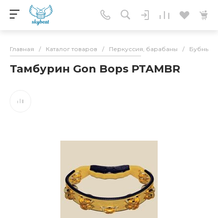
Главная
/
Каталог товаров
/
Перкуссия, барабаны
/
Бубны
/
Тамбурин Gon Bops PTAMBR