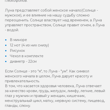
глюкофонов.
Луна представляет собой женское начало(Солнце -
мужское), и ее влияние на нашу судьбу сложно
переоценить. Солнце властвует над временем, а Луна
управляет пространством, Солнце правит огнем, а Луна
- водой.
В миноре
12 нот (4 из них снизу)
Рисунок
Чехол в комплекте
диаметр - 22см
Если Солнце - это "я", то Луна - "ум". Как символ
женского начала в целом, Луна дарует красоту и
привлекательность.
В том, что касается здоровья человека, Луна отвечает
за качество крови, грудь, желудок, лимфу, легкие, левый
глаз у мужчин и правый у женщин, кишечник,
менструальный цикл, матку, нервную систему, пищевод,
гланды, слюну.