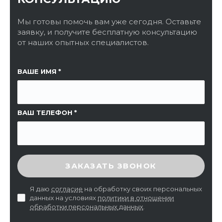
Мы готовы помочь вам уже сегодня. Оставьте
заявку, и получите бесплатную консультацию
от наших опытных специалистов.
ССЫЛКА НА СТРАНИЦУ
ВАШЕ ИМЯ
ВАШ ТЕЛЕФОН
ВВЕДИТЕ ПРОВЕРОЧНЫЙ КОД
ЗАКАЗАТЬ ЗВОНОК
Я даю
согласие
на обработку своих персональных
данных на условиях
политики в отношении
обработки персональных данных
.