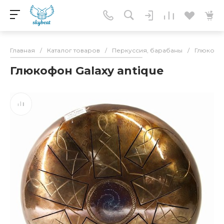
Главная
/
Каталог товаров
/
Перкуссия, барабаны
/
Глюкоф
Глюкофон Galaxy antique