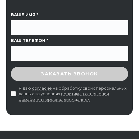
ССЫЛКА НА СТРАНИЦУ
ВАШЕ ИМЯ
ВАШ ТЕЛЕФОН
ВВЕДИТЕ ПРОВЕРОЧНЫЙ КОД
ЗАКАЗАТЬ ЗВОНОК
Я даю
согласие
на обработку своих персональных
данных на условиях
политики в отношении
обработки персональных данных
.