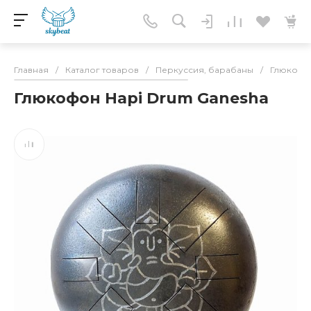
Главная
/
Каталог товаров
/
Перкуссия, барабаны
/
Глюкоф
Глюкофон Hapi Drum Ganesha