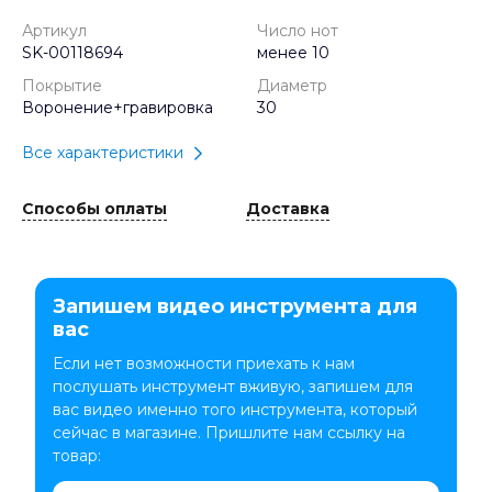
Артикул
Число нот
SK-00118694
менее 10
Покрытие
Диаметр
Воронение+гравировка
30
Все характеристики
Способы оплаты
Доставка
Запишем видео инструмента для
вас
Если нет возможности приехать к нам
послушать инструмент вживую, запишем для
вас видео именно того инструмента, который
сейчас в магазине. Пришлите нам ссылку на
товар: