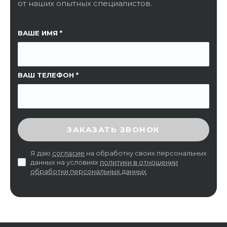
от наших опытных специалистов.
ССЫЛКА НА СТРАНИЦУ
ВАШЕ ИМЯ
ВАШ ТЕЛЕФОН
ВВЕДИТЕ ПРОВЕРОЧНЫЙ КОД
ЗАКАЗАТЬ ЗВОНОК
Я даю
согласие
на обработку своих персональных
данных на условиях
политики в отношении
обработки персональных данных
.