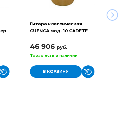
Гитара классическая
Гитар
мер
CUENCA мод. 10 CADETE
CUENC
размер 3/4
4/4
46 906
110
руб.
Товар есть в наличии
Товар
В КОРЗИНУ