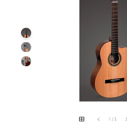
‹
›
1
/
3