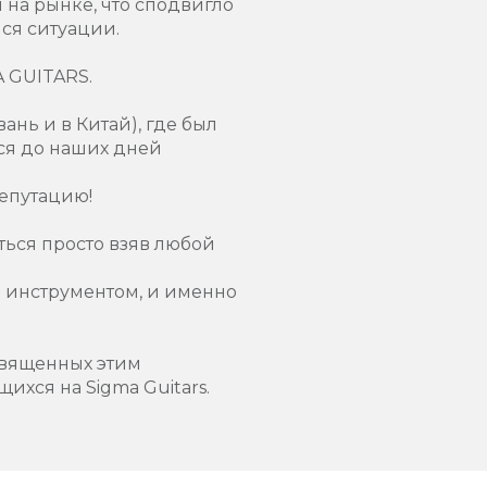
на рынке, что сподвигло
ся ситуации.
A GUITARS.
ань и в Китай), где был
ся до наших дней
репутацию!
ться просто взяв любой
 инструментом, и именно
священных этим
хся на Sigma Guitars.