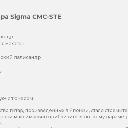
ара Sigma CMC-STE
 кедр
а: махагон
йский палисандр
ь
м
sys+ с тюнером
ство гитар, произведенных в Японии, стало стремите
сроки максимально приблизиться по этому параметр
.