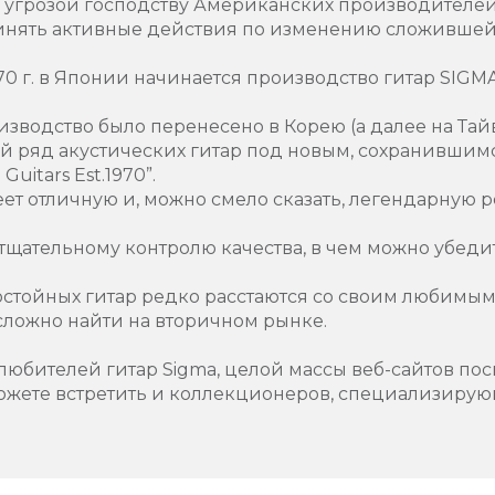
 угрозой господству Американских производителей 
инять активные действия по изменению сложившей
70 г. в Японии начинается производство гитар SIGM
зводство было перенесено в Корею (а далее на Тайв
 ряд акустических гитар под новым, сохранившим
uitars Est.1970”.
меет отличную и, можно смело сказать, легендарную 
тщательному контролю качества, в чем можно убеди
остойных гитар редко расстаются со своим любимым
 сложно найти на вторичном рынке.
любителей гитар Sigma, целой массы веб-сайтов по
ожете встретить и коллекционеров, специализирующи