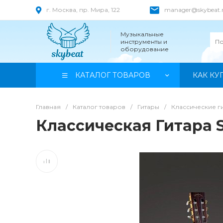
г. Москва, пр. Мира, 122
manager@skybeat.
Музыкальные
инструменты и
оборудование
КАТАЛОГ ТОВАРОВ
КАК КУ
Главная
/
Каталог товаров
/
Гитары
/
Классические г
Классическая Гитара 