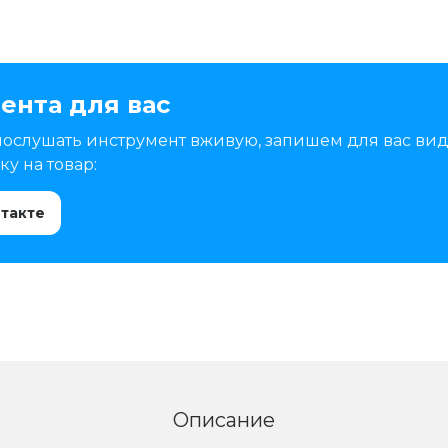
ента для вас
послушать инструмент вживую, запишем для вас вид
у на товар:
нтакте
Описание