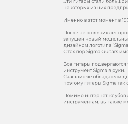
Эти гитары стали большой
некоторых из них предпр
Именно в этот момент в 19
После нескольких лет прои
запущен новый модельный
дизайном логотипа “Sigma G
С тех пор Sigma Guitars и
Все гитары подвергаются 
инструмент Sigma в руки.
Счастливые обладатели д
поэтому гитары Sigma так
Помимо интернет-клубов 
инструментам, вы также м