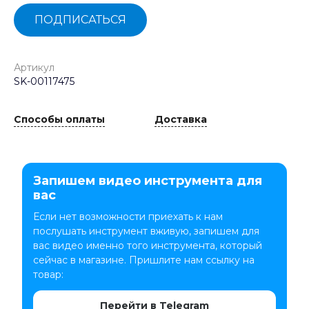
ПОДПИСАТЬСЯ
Артикул
SK-00117475
Способы оплаты
Доставка
Запишем видео инструмента для
вас
Если нет возможности приехать к нам
послушать инструмент вживую, запишем для
вас видео именно того инструмента, который
сейчас в магазине. Пришлите нам ссылку на
товар:
Перейти в Telegram