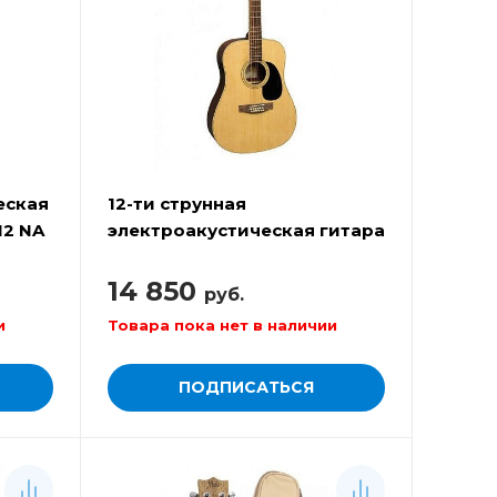
еская
12-ти струнная
12 NA
электроакустическая гитара
FLIGHT W 12701/12CEQ NA
14 850
руб.
и
Товара пока нет в наличии
ПОДПИСАТЬСЯ